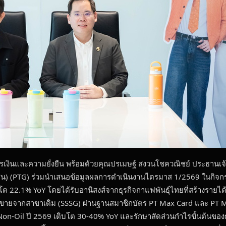
การเงินและความยั่งยืน พร้อมด้วยคุณปรเมษฐ์ สงวนโชควณิชย์ ประธานเจ
 (มหาชน) (PTG) ร่วมนำเสนอข้อมูลผลการดำเนินงานไตรมาส 1/2569 ในก
ติบโต 22.1% YoY โดยได้รับอานิสงส์จากธุรกิจกาแฟพันธุ์ไทยที่สร้างราย
ากสาขาเดิม (SSSG) ผ่านฐานสมาชิกบัตร PT Max Card และ PT Max
จ Non-Oil ปี 2569 เติบโต 30-40% YoY และรักษาสัดส่วนกำไรขั้นต้นขอ