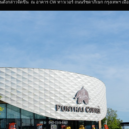
ังกล่าวจัดขึ้น ณ อาคาร CW ทาวเวอร์ ถนนรัชดาภิเษก กรุงเทพฯ เมื่อเร็