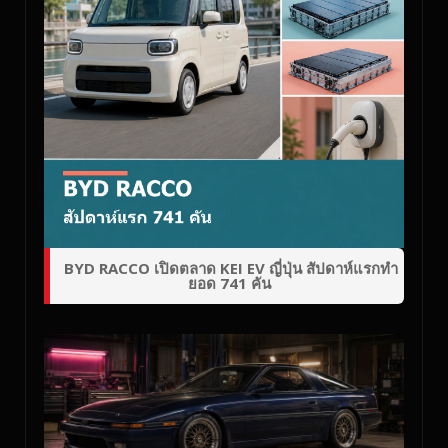
BYD RACCO เปิดตลาด KEI EV ญี่ปุ่น สัปดาห์แรกทำ
ยอด 741 คัน