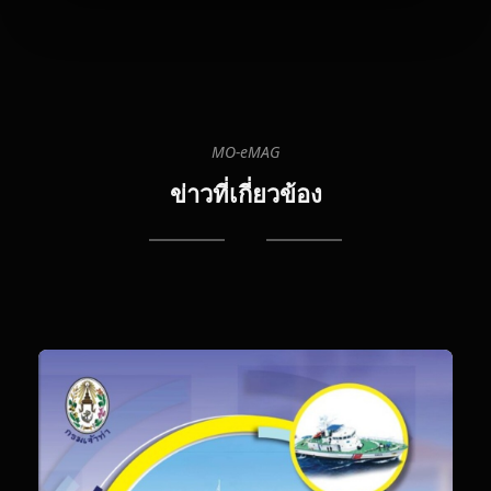
MO-eMAG
08
08
20
ข่าวที่เกี่ยวข้อง
12:
T
G
Ra
Th
ส่ง
Hi
T
พิส
คว
แก
พร
สู้