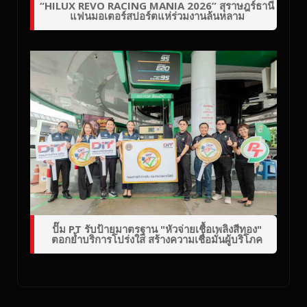
“HILUX REVO RACING MANIA 2026” สุราษฎร์ธานี
แฟนมอเตอร์สปอร์ตแห่ร่วมงานล้นหลาม
ปั๊ม PT รับป้ายมาตรฐาน "หัวจ่ายเชื้อเพลิงสีทอง"
ตอกย้ำบริการโปร่งใส สร้างความเชื่อมั่นผู้บริโภค