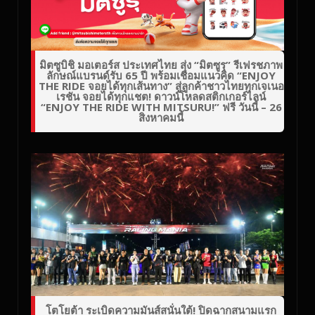
มิตซูบิชิ มอเตอร์ส ประเทศไทย ส่ง “มิตซูรุ” รีเฟรชภาพ
ลักษณ์แบรนด์รับ 65 ปี พร้อมเชื่อมแนวคิด “ENJOY
THE RIDE จอยได้ทุกเส้นทาง” สู่ลูกค้าชาวไทยทุกเจเนอ
เรชัน จอยได้ทุกแชต! ดาวน์โหลดสติกเกอร์ไลน์
“ENJOY THE RIDE WITH MITSURU!” ฟรี วันนี้ – 26
สิงหาคมนี้
โตโยต้า ระเบิดความมันส์สนั่นใต้! ปิดฉากสนามแรก