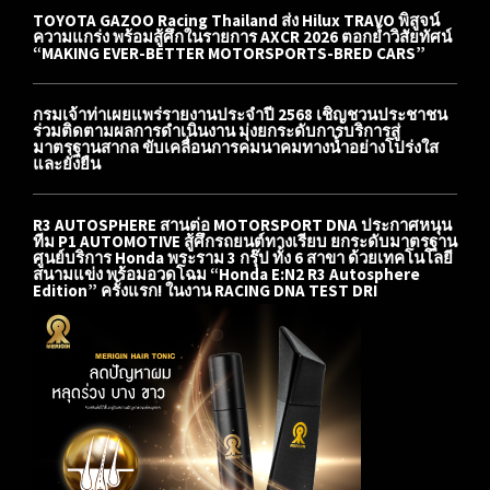
TOYOTA GAZOO Racing Thailand ส่ง Hilux TRAVO พิสูจน์
ความแกร่ง พร้อมสู้ศึกในรายการ AXCR 2026 ตอกย้ำวิสัยทัศน์
“MAKING EVER-BETTER MOTORSPORTS-BRED CARS”
กรมเจ้าท่าเผยแพร่รายงานประจำปี 2568 เชิญชวนประชาชน
ร่วมติดตามผลการดำเนินงาน มุ่งยกระดับการบริการสู่
มาตรฐานสากล ขับเคลื่อนการคมนาคมทางน้ำอย่างโปร่งใส
และยั่งยืน
R3 AUTOSPHERE สานต่อ MOTORSPORT DNA ประกาศหนุน
ทีม P1 AUTOMOTIVE สู้ศึกรถยนต์ทางเรียบ ยกระดับมาตรฐาน
ศูนย์บริการ Honda พระราม 3 กรุ๊ป ทั้ง 6 สาขา ด้วยเทคโนโลยี
สนามแข่ง พร้อมอวดโฉม “Honda E:N2 R3 Autosphere
Edition” ครั้งแรก! ในงาน RACING DNA TEST DRI