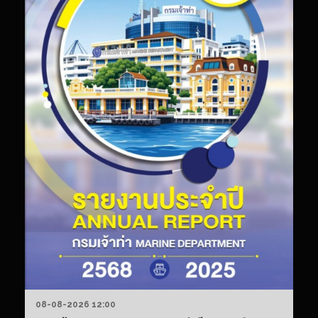
ศึก
ใน
รา
A
20
ตอ
วิส
ทัศ
“M
EV
B
M
B
CA
08-08-2026 12:00