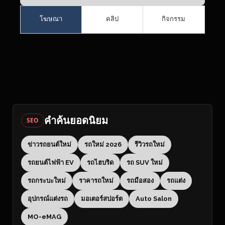
โฆษณา
คลิป
กิจกรรม
คำค้นยอดนิยม
SEO
ข่าวรถยนต์ใหม่
รถใหม่ 2026
รีวิวรถใหม่
รถยนต์ไฟฟ้า EV
รถไฮบริด
รถ SUV ใหม่
รถกระบะใหม่
ราคารถใหม่
รถมือสอง
รถแต่ง
อุปกรณ์แต่งรถ
มอเตอร์สปอร์ต
Auto Salon
MO-eMAG