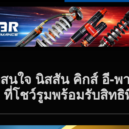
่สนใจ นิสสัน คิกส์ อี‑พ
ที่โชว์รูมพร้อมรับสิท