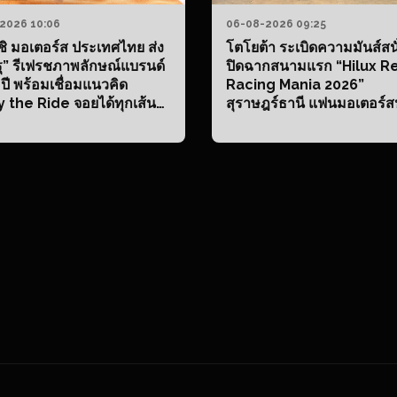
2026 10:06
06-08-2026 09:25
ิชิ มอเตอร์ส ประเทศไทย ส่ง
โตโยต้า ระเบิดความมันส์สนั
รุ” รีเฟรชภาพลักษณ์แบรนด์
ปิดฉากสนามแรก “Hilux R
 ปี พร้อมเชื่อมแนวคิด
Racing Mania 2026”
y the Ride จอยได้ทุกเส้น
สุราษฎร์ธานี แฟนมอเตอร์ส
ู่ลูกค้าชาวไทยทุกเจเนอเร
แห่ร่วมงานล้นหลาม
อยได้ทุกแชต! ดาวน์โหลดสติ
์ไลน์ “Enjoy The Ride
itsuru!” ฟรี วันนี้ – 26
มนี้