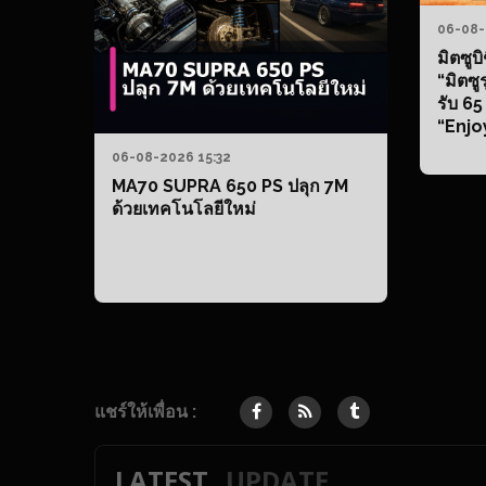
06-08-
มิตซูบ
“มิตซู
รับ 65
“Enjo
ทาง” ส
06-08-2026 15:32
ชัน จ
MA70 SUPRA 650 PS ปลุก 7M
กเกอร
ด้วยเทคโนโลยีใหม่
with M
สิงหาค
แชร์ให้เพื่อน :
LATEST
UPDATE