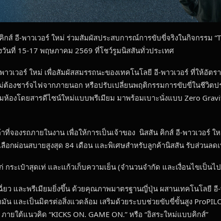
 คิกส์ อี-พาวเวอร์ ใหม่ ร่วมสัมผัสประสบการณ์การขับขี่จริงในกิจกรร
ันที่ 15-17 พฤษภาคม 2569 ที่โชว์รูมนิสสันทั่วประเทศ
ี‑พาวเวอร์ ใหม่ เพื่อสัมผัสสมรรถนะของเทคโนโลยี อี-พาวเวอร์ ที่ให้อั
องชาร์จไฟจากภายนอก หรือปรับเปลี่ยนพฤติกรรมการขับขี่ในชีวิตประจำ
อมห้องโดยสารดีไซน์ใหม่แบบพรีเมียม มาพร้อมเบาะนั่งแบบ Zero Gravit
จองรถภายในงาน เพื่อให้การเป็นเจ้าของ นิสสัน คิกส์ อี-พาวเวอร์ ใหม่ เป
เลือกผ่อนสบายสูงสุด 84 เดือน และพิเศษสำหรับลูกค้านิสสัน รับส่วนลดเ
ได้แก่ กระเป๋าสุดเท่ และแก้วเก็บความเย็น (จำนวนจำกัด และเงื่อนไขเป็น
ฉี่ยว และพรีเมียมยิ่งขึ้น ด้วยคุณภาพมาตรฐานญี่ปุ่น ผสานเทคโนโลยี อี-พ
มัน และเป็นมิตรต่อสิ่งแวดล้อม เสริมด้วยระบบช่วยขับขี่ขั้นสูง ProP
าง ภายใต้แนวคิด “KICKS ON. GAME ON.” หรือ “อิสระใหม่แบบคิกส์”