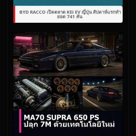
BYD RACCO เปิดตลาด KEI EV ญี่ปุ่น สัปดาห์แรกทำ
ยอด 741 คัน