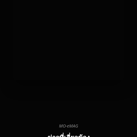
MO-eMAG
06
08
20