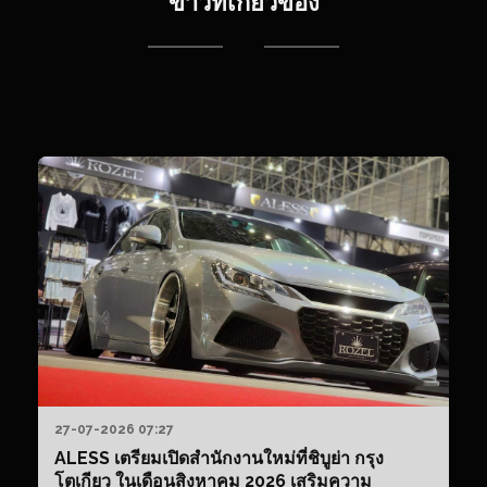
ข่าวที่เกี่ยวข้อง
22
บร
Ko
Bo
วา
จำ
โม
รถ
R3
ปร
แต
สไ
J
ช่
ปล
เด
ก
วัน
ที่
27-07-2026 07:27
เผ
ALESS เตรียมเปิดสำนักงานใหม่ที่ชิบูย่า กรุง
แพ
โตเกียว ในเดือนสิงหาคม 2026 เสริมความ