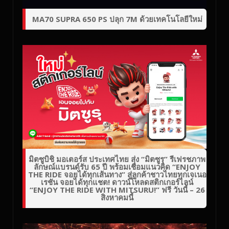
MA70 SUPRA 650 PS ปลุก 7M ด้วยเทคโนโลยีใหม่
มิตซูบิชิ มอเตอร์ส ประเทศไทย ส่ง “มิตซูรุ” รีเฟรชภาพ
ลักษณ์แบรนด์รับ 65 ปี พร้อมเชื่อมแนวคิด “ENJOY
THE RIDE จอยได้ทุกเส้นทาง” สู่ลูกค้าชาวไทยทุกเจเนอ
เรชัน จอยได้ทุกแชต! ดาวน์โหลดสติกเกอร์ไลน์
“ENJOY THE RIDE WITH MITSURU!” ฟรี วันนี้ – 26
สิงหาคมนี้