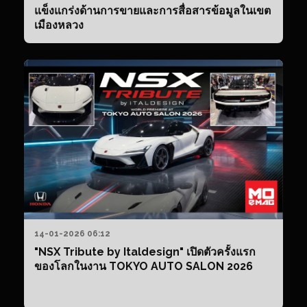
6
แข็งแกร่งด้านการขายและการสื่อสารข้อมูลในเขต
สิ
เมืองหลวง
20
14-01-2026 06:12
"NSX Tribute by Italdesign" เปิดตัวครั้งแรก
ของโลกในงาน TOKYO AUTO SALON 2026