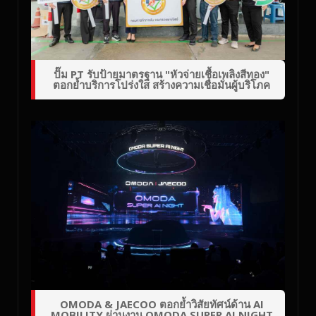
ปั๊ม PT รับป้ายมาตรฐาน "หัวจ่ายเชื้อเพลิงสีทอง"
ตอกย้ำบริการโปร่งใส สร้างความเชื่อมั่นผู้บริโภค
OMODA & JAECOO ตอกย้ำวิสัยทัศน์ด้าน AI
MOBILITY ผ่านงาน OMODA SUPER AI NIGHT