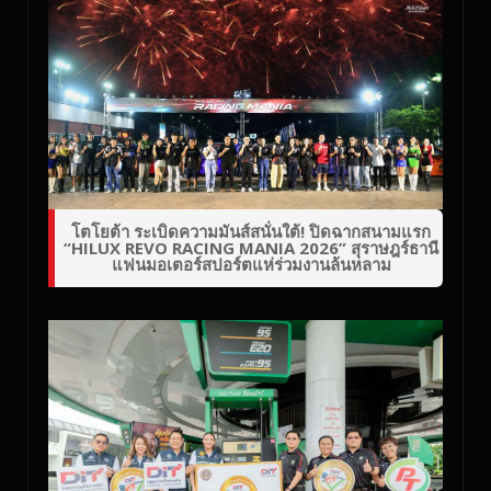
โตโยต้า ระเบิดความมันส์สนั่นใต้! ปิดฉากสนามแรก
“HILUX REVO RACING MANIA 2026” สุราษฎร์ธานี
แฟนมอเตอร์สปอร์ตแห่ร่วมงานล้นหลาม