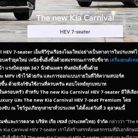
l HEV 7-seater
เอ็มพีวีรุ่นเรือธงโฉมใหม่อย่างเป็นทางการในประเท
ัวยุคใหม่ เหนือชั้นยิ่งขึ้นด้วยสมรรถนะการขับขี่จาก
เครื่องยนต์เ
า แรงบิดสูงสุด 367 นิวตันเมตร ทันสมัยยิ่งขึ้นด้วย
 MPV เข้าไว้ด้วยกัน
และการออกแบบภายในที่ให้ความสปอร์ต
ขึ้น ด้วยฟังก์ชันใช้งานที่ครบครัน ตอบโจทย์ทุกบทบาท
ในครอบครัว สำหรับ The new Kia Carnival HEV 7-seater มีให้เลือ
at Luxury และ The new Kia Carnival HEV 7-seat Premium โดย
บ ณ โชว์รูมเกียทุกสาขาทั่วประเทศ ได้ตั้งแต่วันที่ 3 ตุลาคมนี้
ฑ์และการตลาด บริษัท เกีย เซลส์ (ประเทศไทย) จํากัด
กล่าวว่า “The 
Kia Carnival HEV 7-seater เราได้สร้างสรรค์ยนตรกรรมที่มีเอกลักษณ์เ
อนถึงสิ่งที่ทำให้ The new Kia Carnival HEV 7-seater แตกต่างและมีคว