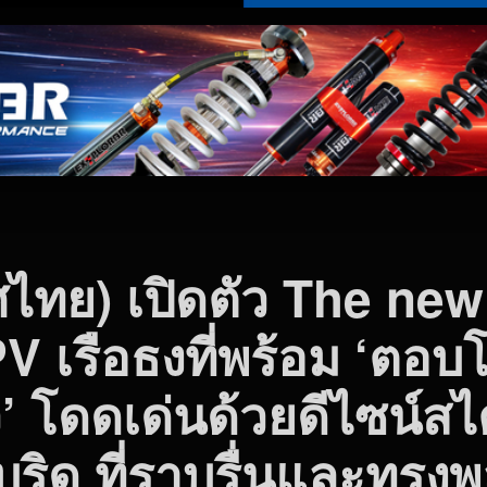
ทศไทย) เปิดตัว The ne
 เรือธงที่พร้อม ‘ตอบโ
’ โดดเด่นด้วยดีไซน์ส
ิด ที่ราบรื่นและทรงพ