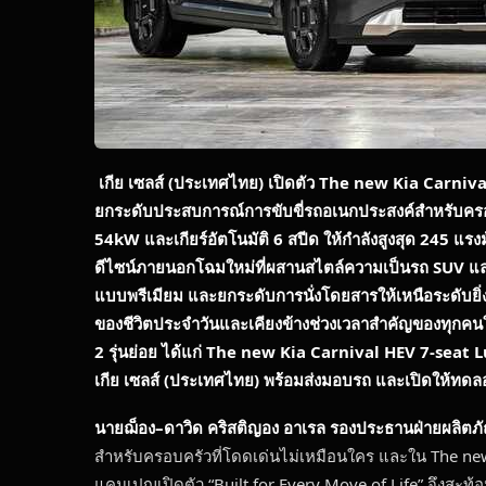
เกีย เซลส์ (ประเทศไทย) เปิดตัว
The new Kia Carniva
ยกระดับประสบการณ์การขับขี่รถอเนกประสงค์สำหรับครอบคร
54kW และเกียร์อัตโนมัติ 6 สปีด ให้กำลังสูงสุด 245 แรงม้
ดีไซน์ภายนอกโฉมใหม่ที่ผสานสไตล์ความเป็นรถ SUV และ
แบบพรีเมียม และยกระดับการนั่งโดยสารให้เหนือระดับยิ่ง
ของชีวิตประจำวันและเคียงข้างช่วงเวลาสำคัญของทุกคน
2 รุ่นย่อย ได้แก่ The new Kia Carnival HEV 7-se
เกีย เซลส์ (ประเทศไทย) พร้อมส่งมอบรถ และเปิดให้ทดลองขั
นายฌ็อง–ดาวิด คริสติญอง อาเรล รองประธานฝ่ายผลิตภัณ
สำหรับครอบครัวที่โดดเด่นไม่เหมือนใคร และใน The new 
แคมเปญเปิดตัว “Built for Every Move of Life” จึงสะท้