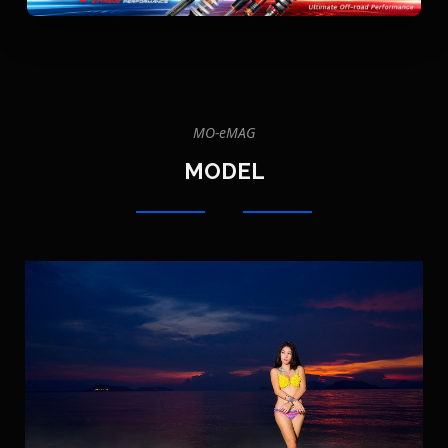
model
|
MO-
MO-eMAG
eMAG
MODEL
รู้
รถ
ใหม่
มือ
สอง
โม
ดิ
ฟาย